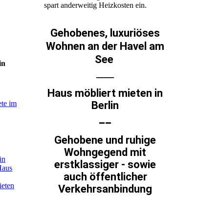
spart anderweitig Heizkosten ein.
Gehobenes, luxuriöses
Wohnen an der Havel am
See
in
___
Haus möbliert mieten in
Berlin
ete im
__
Gehobene und ruhige
Wohngegend
mit
in
erstklassiger - sowie
Haus
auch öffentlicher
ieten
Verkehrsanbindung