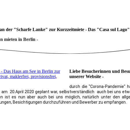
 an der "Scharfe Lanke" zur Kurzzeitmiete - Das "Casa sul Lago
n mieten in Berlin -
- Das Haus am See in Berlin zur
Liebe Besucherinnen und Bes
vat, maklerfrei, provisionsfrei,
unserer Website -
durch die "Corona-Pandemie" h
ich am 20.April 2020 geplant war, selbstverständlich auch bei uns et
n ist es nun aber auch bei uns möglich, natürlich unter den all
mungen, Besichtigungen durchzuführen und Bewerber zu empfangen.